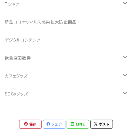
Tシャツ
18区エリアTシャツ
新型コロナウィルス感染拡大防止商品
SBC.Tシャツ
デジタルコンテンツ
野良ITシャツ
飲食店回数券
横浜市中区
カフェグッズ
SIDE BEACH COFFEE
SDGsグッズ
キノコ
保存
シェア
LINE
ポスト
SBC.'s SDGs